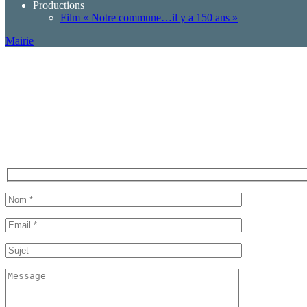
Productions
Film « Notre commune…il y a 150 ans »
Mairie