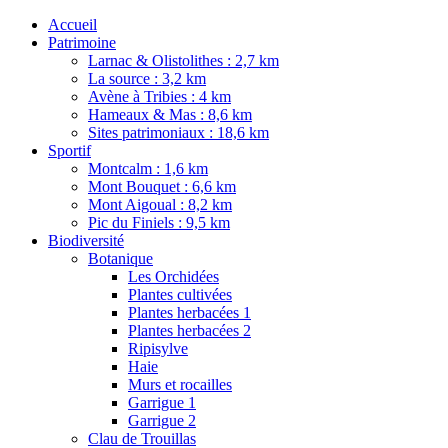
Accueil
Patrimoine
Larnac & Olistolithes : 2,7 km
La source : 3,2 km
Avène à Tribies : 4 km
Hameaux & Mas : 8,6 km
Sites patrimoniaux : 18,6 km
Sportif
Montcalm : 1,6 km
Mont Bouquet : 6,6 km
Mont Aigoual : 8,2 km
Pic du Finiels : 9,5 km
Biodiversité
Botanique
Les Orchidées
Plantes cultivées
Plantes herbacées 1
Plantes herbacées 2
Ripisylve
Haie
Murs et rocailles
Garrigue 1
Garrigue 2
Clau de Trouillas