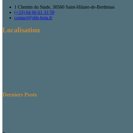
1 Chemin du Stade, 30560 Saint-Hilaire-de-Brethmas
(+33) 04 66 61 33 59
contact@shb-bota.fr
Localisation
Derniers Posts