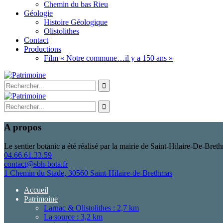
Chemin du bas Rieu
Géologie
Histoire Géologique
Olistolithes
Contact
Productions
Film « Notre commune…il y a 150 ans »
A propos
Le sentier botanic a été réalisé par la mairie de Saint-Hilaire-De-Bret
04.66.61.33.59
contact@sbh-bota.fr
1 Chemin du Stade, 30560 Saint-Hilaire-de-Brethmas
Accueil
Patrimoine
Larnac & Olistolithes : 2,7 km
La source : 3,2 km