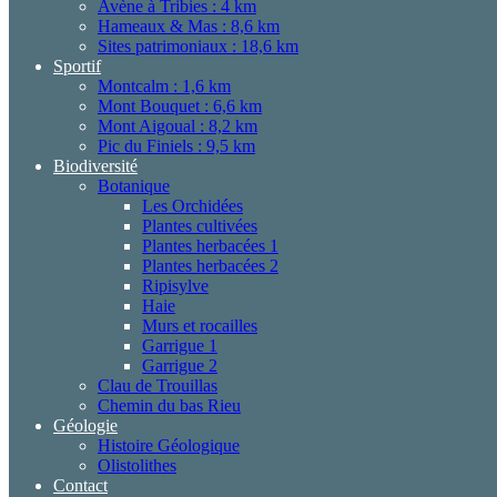
Avène à Tribies : 4 km
Hameaux & Mas : 8,6 km
Sites patrimoniaux : 18,6 km
Sportif
Montcalm : 1,6 km
Mont Bouquet : 6,6 km
Mont Aigoual : 8,2 km
Pic du Finiels : 9,5 km
Biodiversité
Botanique
Les Orchidées
Plantes cultivées
Plantes herbacées 1
Plantes herbacées 2
Ripisylve
Haie
Murs et rocailles
Garrigue 1
Garrigue 2
Clau de Trouillas
Chemin du bas Rieu
Géologie
Histoire Géologique
Olistolithes
Contact